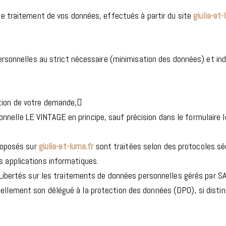
le traitement de vos données, effectués à partir du site
giulia-et-
personnelles au strict nécessaire (minimisation des données) et i
stion de votre demande,
nelle LE VINTAGE en principe, sauf précision dans le formulaire l
proposés sur
giulia-et-luma.fr
sont traitées selon des protocoles s
 applications informatiques.
 Libertés sur les traitements de données personnelles gérés par S
llement son délégué à la protection des données (DPO), si distin