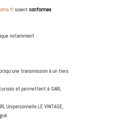
luma.fr
soient
conformes
ndique notamment :
orsqu’une transmission à un tiers
écurisés et permettent à SARL
ARL Unipersonnelle LE VINTAGE,
gué.