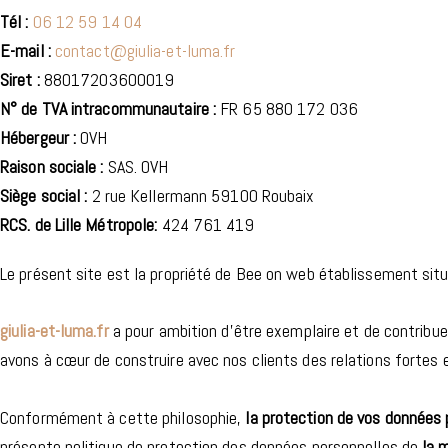
Tél :
06 12 59 14 04
E-mail :
contact@giulia-et-luma.fr
Siret :
88017203600019
N° de TVA intracommunautaire :
FR 65 880 172 036
Hébergeur :
OVH
Raison sociale :
SAS. OVH
Siège social :
2 rue Kellermann 59100 Roubaix
RCS. de Lille Métropole:
424 761 419
Le présent site est la propriété de Bee on web établissement s
giulia-et-luma.fr
a pour ambition d’être exemplaire et de contribue
avons à cœur de construire avec nos clients des relations fortes e
Conformément à cette philosophie,
la protection de vos données 
présente politique de protection des données personnelles de
la 