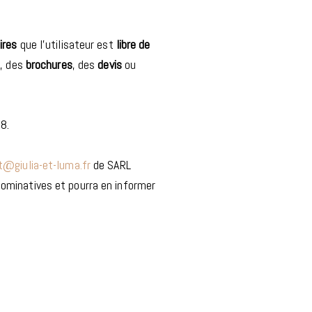
ires
que l’utilisateur est
libre de
s
, des
brochures
, des
devis
ou
8.
@giulia-et-luma.fr
de SARL
nominatives et pourra en informer