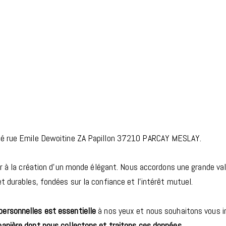
itué rue Emile Dewoitine ZA Papillon 37210 PARCAY MESLAY.
r à la création d’un monde élégant. Nous accordons une grande vale
t durables, fondées sur la confiance et l’intérêt mutuel.
personnelles est essentielle
à nos yeux et nous souhaitons vous in
manière dont nous collectons et traitons ces données
.